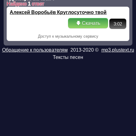
Найдено
1
ответ
Алексей Воробьёв Круглосуточно твой
🡇 Скачать
3:02
Доступ к музыкальному сервису
Обращение к пользователям
2013-2020 ©
mp3.plustext.ru
Тексты песен