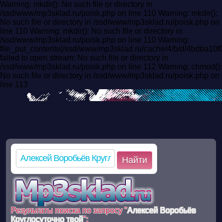
Warning: mkdir(): No such file or directory in
/ssd/www/mp3sklad.ru/poisk.php on line 110 Warning: mkdir():
No such file or directory in /ssd/www/mp3sklad.ru/poisk.php on
line 110 Warning: mkdir(): No such file or directory in
/ssd/www/mp3sklad.ru/poisk.php on line 110 Warning:
file_put_contents(/ssd/www/mp3sklad.ru/cache/4/b/d/4bdba1
failed to open stream: No such file or directory in
/ssd/www/mp3sklad.ru/poisk.php on line 112 Warning: chmod():
No such file or directory in /ssd/www/mp3sklad.ru/poisk.php on
line 113
Найти
Результаты поиска по запросу "
Алексей Воробьёв
Круглосуточно твой
":