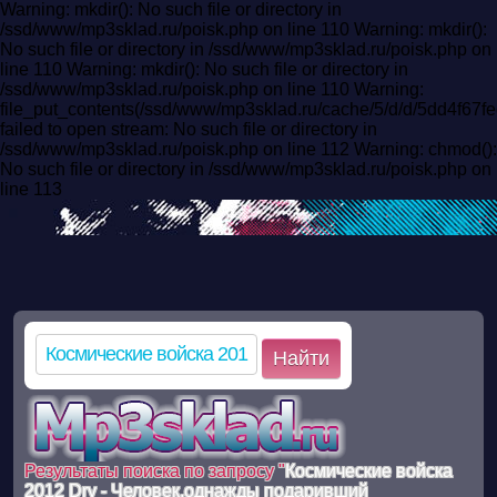
Warning: mkdir(): No such file or directory in
/ssd/www/mp3sklad.ru/poisk.php on line 110 Warning: mkdir():
No such file or directory in /ssd/www/mp3sklad.ru/poisk.php on
line 110 Warning: mkdir(): No such file or directory in
/ssd/www/mp3sklad.ru/poisk.php on line 110 Warning:
file_put_contents(/ssd/www/mp3sklad.ru/cache/5/d/d/5dd4f6
failed to open stream: No such file or directory in
/ssd/www/mp3sklad.ru/poisk.php on line 112 Warning: chmod():
No such file or directory in /ssd/www/mp3sklad.ru/poisk.php on
line 113
Найти
Результаты поиска по запросу "
Космические войска
2012 Dry - Человек,однажды подаривший