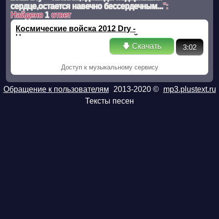
сердце,остается навечно бессердечным...
":
Найдено
1
ответ
Космические войска 2012 Dry -
Человек,однажды подаривший
🡇 Скачать
сердце,остается навечно бессердечным...
3:02
Доступ к музыкальному сервису
Обращение к пользователям
2013-2020 ©
mp3.plustext.ru
Тексты песен