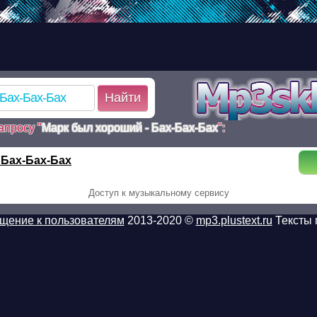
d.ru/poisk.php on line 110 Warning: mkdir(): No such file or dir
k.php on line 110 Warning:
57fd0777291e26856635dc2_1_poisk.tmp): failed to open stream:
/www/mp3sklad.ru/poisk.php on line 113
Найти
апросу "
Марк был хороший - Бах-Бах-Бах
":
 Бах-Бах-Бах
Доступ к музыкальному сервису
щение к пользователям
2013-2020 ©
mp3.plustext.ru
Тексты 