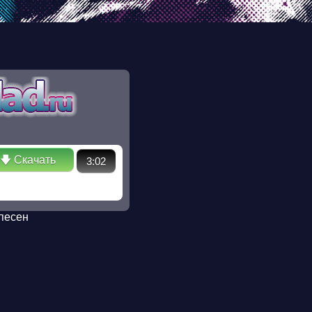
ectory in /ssd/www/mp3sklad.ru/poisk.php on line 110 Warning:
 No such file or directory in /ssd/www/mp3sklad.ru/poisk.php
🡇 Скачать
3:02
песен