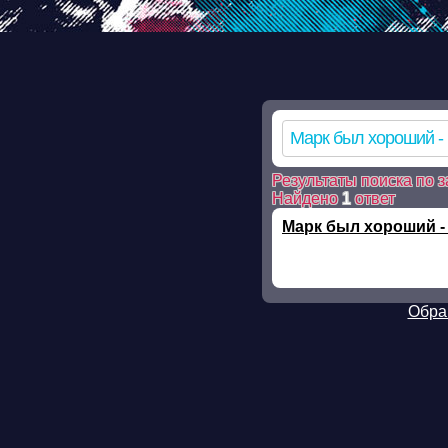
Warning: mkdir(): No such file or directory in /ssd/www/mp3skla
mkdir(): No such file or directory in /ssd/www/mp3sklad.ru/pois
file_put_contents(/ssd/www/mp3sklad.ru/cache/3/a/0/3a01a48a0
on line 112 Warning: chmod(): No such file or directory in /ssd
Результаты поиска по з
Найдено
1
ответ
Марк был хороший -
Обра