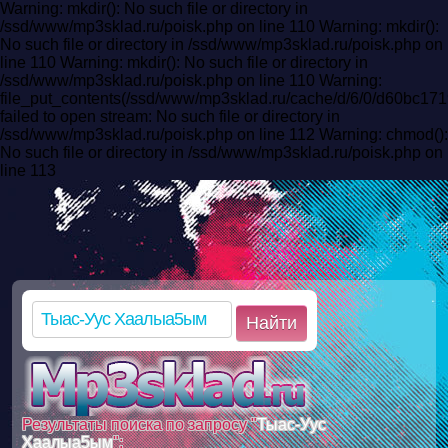
Warning: mkdir(): No such file or directory in
/ssd/www/mp3sklad.ru/poisk.php on line 110 Warning: mkdir():
No such file or directory in /ssd/www/mp3sklad.ru/poisk.php on
line 110 Warning: mkdir(): No such file or directory in
/ssd/www/mp3sklad.ru/poisk.php on line 110 Warning:
file_put_contents(/ssd/www/mp3sklad.ru/cache/d/6/0/d60bc1
failed to open stream: No such file or directory in
/ssd/www/mp3sklad.ru/poisk.php on line 112 Warning: chmod():
No such file or directory in /ssd/www/mp3sklad.ru/poisk.php on
line 113
Найти
Результаты поиска по запросу "
Тыас-Уус
Хаалыа5ым
":