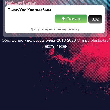
Найдено
1
ответ
Тыас-Уус Хаалыа5ым
🡇 Скачать
3:02
Доступ к музыкальному сервису
Обращение к пользователям
2013-2020 ©
mp3.plustext.ru
Тексты песен