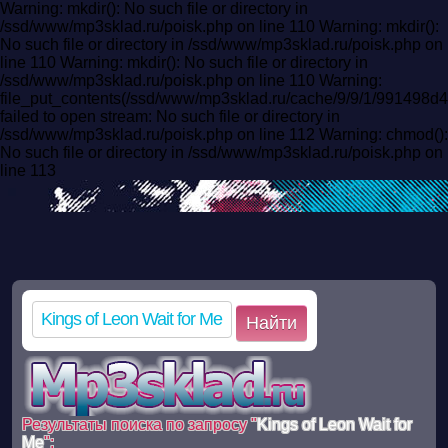
Warning: mkdir(): No such file or directory in
/ssd/www/mp3sklad.ru/poisk.php on line 110 Warning: mkdir():
No such file or directory in /ssd/www/mp3sklad.ru/poisk.php on
line 110 Warning: mkdir(): No such file or directory in
/ssd/www/mp3sklad.ru/poisk.php on line 110 Warning:
file_put_contents(/ssd/www/mp3sklad.ru/cache/9/9/1/99149
failed to open stream: No such file or directory in
/ssd/www/mp3sklad.ru/poisk.php on line 112 Warning: chmod():
No such file or directory in /ssd/www/mp3sklad.ru/poisk.php on
line 113
Найти
Результаты поиска по запросу "
Kings of Leon Wait for
Me
":