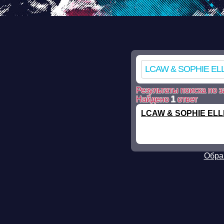
Warning: mkdir(): No such file or directory in /ssd/www/mp3skla
mkdir(): No such file or directory in /ssd/www/mp3sklad.ru/pois
file_put_contents(/ssd/www/mp3sklad.ru/cache/5/f/7/5f711203f
on line 112 Warning: chmod(): No such file or directory in /ssd
Результаты поиска по з
Найдено
1
ответ
LCAW & SOPHIE ELLI
Обра