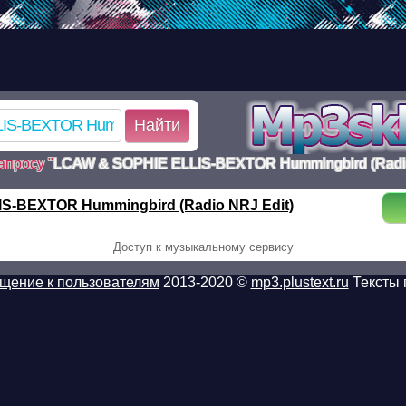
d.ru/poisk.php on line 110 Warning: mkdir(): No such file or dir
k.php on line 110 Warning:
b27a1e63130a6c564cf533e_1_poisk.tmp): failed to open stream: 
/www/mp3sklad.ru/poisk.php on line 113
Найти
апросу "
LCAW & SOPHIE ELLIS-BEXTOR Hummingbird (Radio
S-BEXTOR Hummingbird (Radio NRJ Edit)
Доступ к музыкальному сервису
щение к пользователям
2013-2020 ©
mp3.plustext.ru
Тексты 