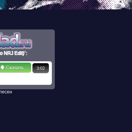
ectory in /ssd/www/mp3sklad.ru/poisk.php on line 110 Warning:
No such file or directory in /ssd/www/mp3sklad.ru/poisk.php
 NRJ Edit)
":
🡇 Скачать
3:02
песен