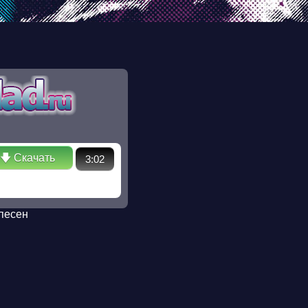
ectory in /ssd/www/mp3sklad.ru/poisk.php on line 110 Warning:
 No such file or directory in /ssd/www/mp3sklad.ru/poisk.php
🡇 Скачать
3:02
песен