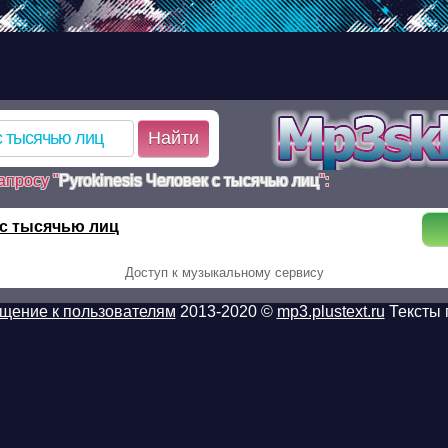
d.ru/poisk.php on line 110 Warning: mkdir(): No such file or dir
k.php on line 110 Warning:
c47cc0772fd594dca948407_1_poisk.tmp): failed to open stream:
/www/mp3sklad.ru/poisk.php on line 113
Найти
апросу "
Pyrokinesis Человек с тысячью лиц
":
 с тысячью лиц
Доступ к музыкальному сервису
щение к пользователям
2013-2020 ©
mp3.plustext.ru
Тексты 