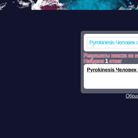
Warning: mkdir(): No such file or directory in /ssd/www/mp3skla
mkdir(): No such file or directory in /ssd/www/mp3sklad.ru/pois
file_put_contents(/ssd/www/mp3sklad.ru/cache/3/d/e/3de0a8ed0
on line 112 Warning: chmod(): No such file or directory in /ssd
Результаты поиска по з
Найдено
1
ответ
Pyrokinesis Человек
Обра