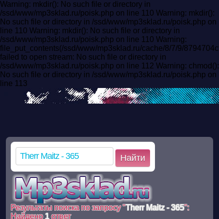
Warning: mkdir(): No such file or directory in
/ssd/www/mp3sklad.ru/poisk.php on line 110 Warning: mkdir():
No such file or directory in /ssd/www/mp3sklad.ru/poisk.php on
line 110 Warning: mkdir(): No such file or directory in
/ssd/www/mp3sklad.ru/poisk.php on line 110 Warning:
file_put_contents(/ssd/www/mp3sklad.ru/cache/8/7/9/8794704
failed to open stream: No such file or directory in
/ssd/www/mp3sklad.ru/poisk.php on line 112 Warning: chmod():
No such file or directory in /ssd/www/mp3sklad.ru/poisk.php on
line 113
Найти
Результаты поиска по запросу "
Therr Maitz - 365
":
Найдено
1
ответ